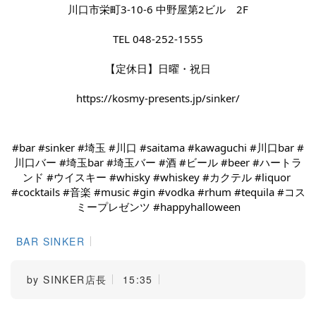
川口市栄町3-10-6 中野屋第2ビル　2F
TEL 048-252-1555
【定休日】日曜・祝日
https://kosmy-presents.jp/sinker/
#bar
#sinker
#埼玉
#川口
#saitama
#kawaguchi
#川口bar
#
川口バー
#埼玉bar
#埼玉バー
#酒
#ビール
#beer
#ハートラ
ンド
#ウイスキー
#whisky
#whiskey
#カクテル
#liquor
#cocktails
#音楽
#music
#gin
#vodka
#rhum
#tequila
#コス
ミープレゼンツ
#happyhalloween
BAR SINKER
by
SINKER店長
15:35