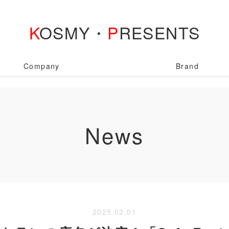
K
OSMY・
P
RESENTS
Company
Brand
News
2025.02.01