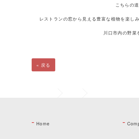
こちらの
レストランの窓から見える豊富な植物を楽しみ
川口市内の野菜
«
戻る
ホーム
News
新店カフェレストランの店名が
Home
Com