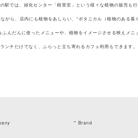
道の駅では、緑化センター「樹里安」という様々な植物の販売も行
ながら、店内にも植物をあしらい、“ボタニカル（植物のある暮
をふんだんに使ったメニューや、植物をイメージさせる映えメニ
ランチだけでなく、ふらっと立ち寄れるカフェ利用もできます。
決定！「Cafe Restaurant ANDG」
pany
Brand